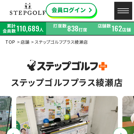
累計
打席数
店舗数
110,689
838
162
人
打席
店舗
会員数
TOP
店舗
ステップゴルフプラス綾瀬店
ステップゴルフプラス綾瀬店