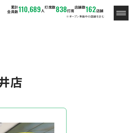
110,689
838
162
累計
打席数
店舗数
人
打席
店舗
会員数
※オープン準備中の店舗を含む
井店