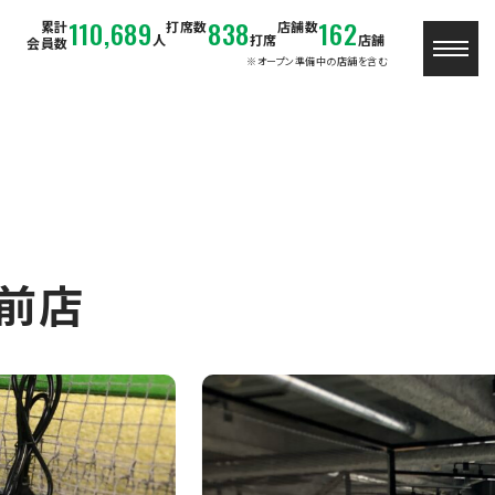
110,689
838
162
累計
打席数
店舗数
人
打席
店舗
会員数
※オープン準備中の店舗を含む
前店