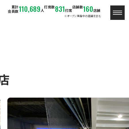
110,689
831
160
累計
打席数
店舗数
人
打席
店舗
会員数
※オープン準備中の店舗を含む
店