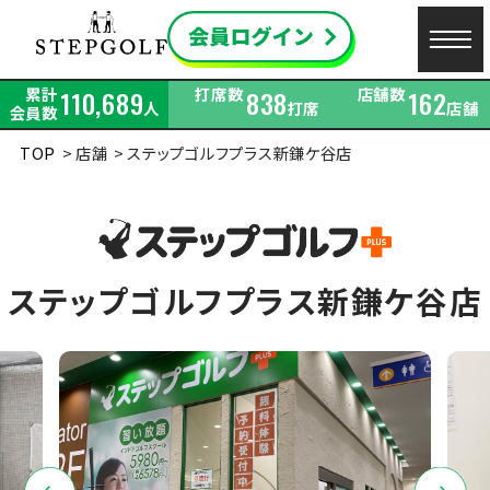
累計
打席数
店舗数
110,689
838
162
人
打席
店舗
会員数
TOP
店舗
ステップゴルフプラス新鎌ケ谷店
ステップゴルフプラス新鎌ケ谷店