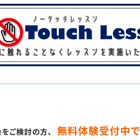
無料体験受付中で
会をご検討の方、