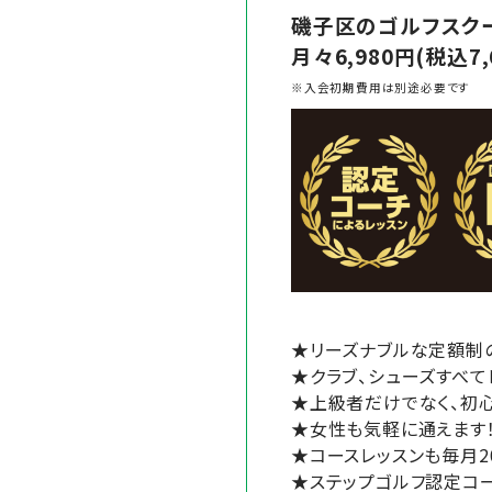
磯子区のゴルフスク
月々6,980円(税込
※入会初期費用は別途必要です
★リーズナブルな定額制
★クラブ、シューズすべて
★上級者だけでなく、初
★女性も気軽に通えます
★コースレッスンも毎月2
★ステップゴルフ認定コ