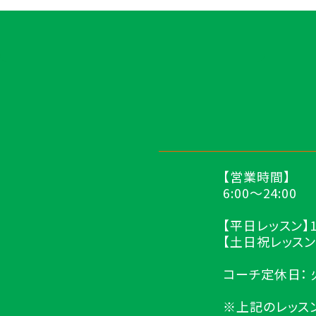
【営業時間】
6:00～24:00
【平日レッスン】14
【土日祝レッスン】9
コーチ定休日： 
※上記のレッス