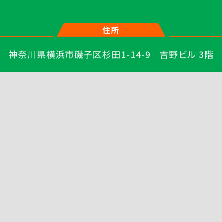
住所
神奈川県横浜市磯子区杉田1-14-9 吉野ビル 3階