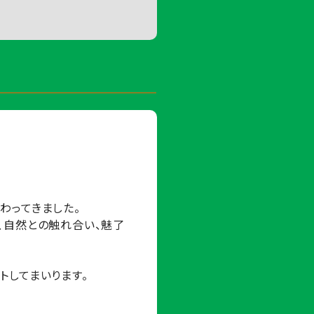
わってきました。
、自然との触れ合い、魅了
トしてまいります。