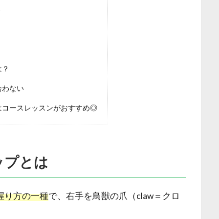
ト
は？
合わない
はコースレッスンがおすすめ◎
ップとは
握り方の一種
で、右手を鳥獣の爪（claw＝クロ