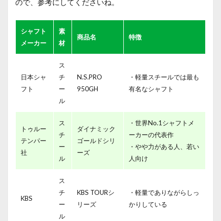
ので、参考にしてくださいね。
シャフト
素
商品名
特徴
メーカー
材
ス
日本シャ
チ
N.S.PRO
・軽量スチールでは最も
フト
ー
950GH
有名なシャフト
ル
ス
・世界No.1シャフトメ
トゥルー
ダイナミック
チ
ーカーの代表作
テンパー
ゴールドシリ
ー
・やや力がある人、若い
社
ーズ
ル
人向け
ス
チ
KBS TOURシ
・軽量でありながらしっ
KBS
ー
リーズ
かりしている
ル