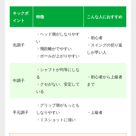
キックポ
特徴
こんな人におすすめ
イント
・ヘッド側がしなりやす
・初心者
い
先調子
・スイングの切り返
・飛距離がでやすい
しが早い人
・ボールが上がりやすい
・シャフトが均等にしな
る
・初心者から上級者
中調子
・クセがない、安定して
まで
いる
・グリップ側がもっとも
手元調子
しなりやすい
・上級者
・ミスショットに強い