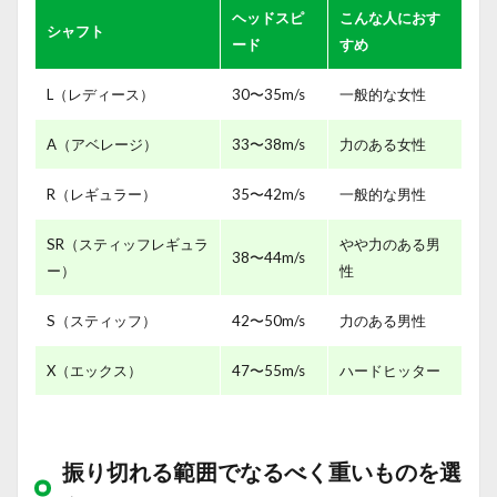
ヘッドスピ
こんな人におす
シャフト
ード
すめ
L（レディース）
30〜35m/s
一般的な女性
A（アベレージ）
33〜38m/s
力のある女性
R（レギュラー）
35〜42m/s
一般的な男性
SR（スティッフレギュラ
やや力のある男
38〜44m/s
ー）
性
S（スティッフ）
42〜50m/s
力のある男性
X（エックス）
47〜55m/s
ハードヒッター
振り切れる範囲でなるべく重いものを選