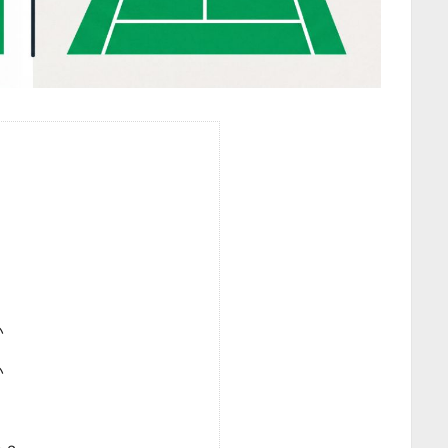
？
い
い