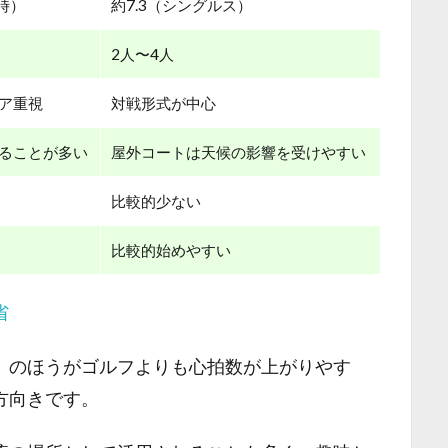
行時）
約7.3（シングルス）
2人〜4人
ア重視
対戦形式が中心
ることが多い
屋外コートは天候の影響を受けやすい
比較的少ない
比較的始めやすい
省
）のほうがゴルフよりも心拍数が上がりやす
方向きです。