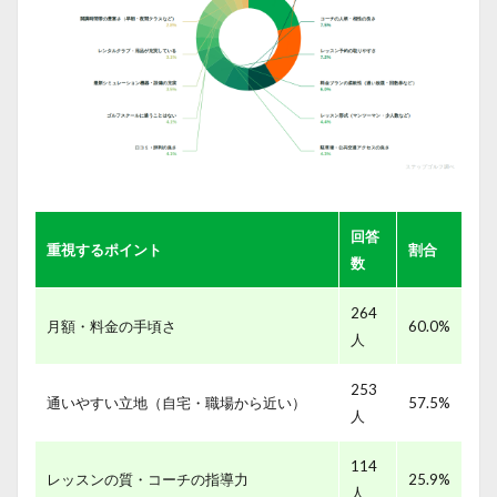
回答
重視するポイント
割合
数
264
月額・料金の手頃さ
60.0%
人
253
通いやすい立地（自宅・職場から近い）
57.5%
人
114
レッスンの質・コーチの指導力
25.9%
人