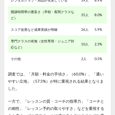
レンタルクラブ・用品が充実している
39人
8.9%
開講時間帯の豊富さ（早朝・夜間クラスな
35人
8.0%
ど）
スコア改善など成果実績が明確
26人
5.9%
専門クラスの有無（女性専用・ジュニア対
10人
2.3%
応など）
その他
2人
0.5%
調査では、「月額・料金の手頃さ」（60.0%）、「通い
やすい立地」（57.5%）が特に重視される結果となりま
した。
一方で、「レッスンの質・コーチの指導力」「コーチと
の相性」「レッスン予約の取りやすさ」などを重視する