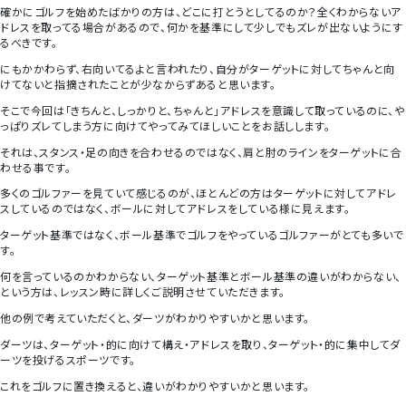
確かにゴルフを始めたばかりの方は、どこに打とうとしてるのか？全くわからないア
ドレスを取ってる場合があるので、何かを基準にして少しでもズレが出ないようにす
るべきです。
にもかかわらず、右向いてるよと言われたり、自分がターゲットに対してちゃんと向
けてないと指摘されたことが少なからずあると思います。
そこで今回は「きちんと、しっかりと、ちゃんと」アドレスを意識して取っているのに、や
っぱりズレてしまう方に向けてやってみてほしいことをお話しします。
それは、スタンス・足の向きを合わせるのではなく、肩と肘のラインをターゲットに合
わせる事です。
多くのゴルファーを見ていて感じるのが、ほとんどの方はターゲットに対してアドレ
スしているのではなく、ボールに対してアドレスをしている様に見えます。
ターゲット基準ではなく、ボール基準でゴルフをやっているゴルファーがとても多いで
す。
何を言っているのかわからない、ターゲット基準とボール基準の違いがわからない、
という方は、レッスン時に詳しくご説明させていただきます。
他の例で考えていただくと、ダーツがわかりやすいかと思います。
ダーツは、ターゲット・的に向けて構え・アドレスを取り、ターゲット・的に集中してダ
ーツを投げるスポーツです。
これをゴルフに置き換えると、違いがわかりやすいかと思います。