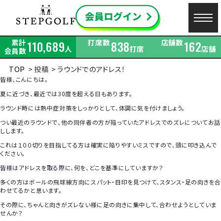
累計
打席数
店舗数
110,689
838
162
人
打席
店舗
会員数
TOP
投稿
ラウンドでのアドレス！
皆様、こんにちは。
夏に近づき、最近では30度を超える日もあります。
ラウンド時には熱中症対策をしっかりとして、体調に気を付けましょう。
つい最近のラウンドで、他の同伴者の方が陥っていたアドレスでのズレについてお話
しします。
これは１００切りを目指してる方は確実に陥りやすいミスですので、頭に叩き込んで
ください。
皆様はアドレスを取る際に、何を、どこを基準にしていますか？
多くの方はボールの飛球線方向にスパット・目印を見つけて、スタンス・足の向きを合
わせてるかと思います。
その際に、ちゃんと向きがズレない様に足の向きに集中して、合わせようとしていま
せんか？