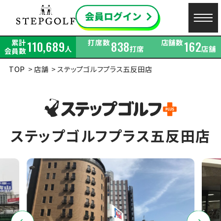
累計
打席数
店舗数
110,689
838
162
人
打席
店舗
会員数
TOP
店舗
ステップゴルフプラス五反田店
ステップゴルフプラス五反田店