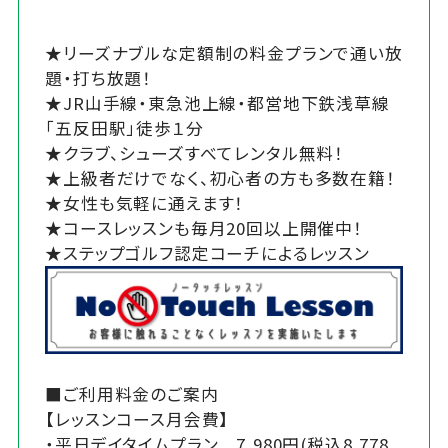
★リーズナブルな定額制の料金プランで通い放
題・打ち放題！
★JR山手線・東急池上線・都営地下鉄浅草線
「五反田駅」徒歩１分
★クラブ、シューズすべてレンタル無料！
★上級者だけでなく、初心者の方も多数在籍！
★女性も気軽に通えます！
★コースレッスンも毎月20回以上開催中！
★ステップゴルフ認定コーチによるレッスン
■ご利用料金のご案内
【レッスンコース月会費】
・平日デイタイムプラン 7,980円(税込8,778