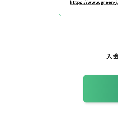
https://www.green-j
入