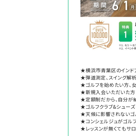
★横浜市青葉区のインド
★弾道測定、スイング解析
★ゴルフを始めたい方、
★新規入会いただいた方
★定額制だから、自分が
★ゴルフクラブ&シューズ
★天候に影響されないゴ
★コンシェルジュがゴル
★レッスンが無くてもサロ