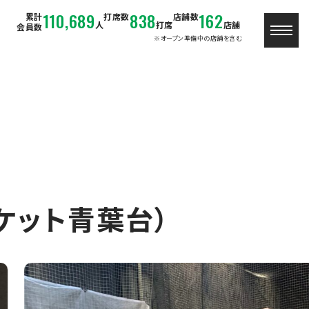
110,689
838
162
累計
打席数
店舗数
人
打席
店舗
会員数
※オープン準備中の店舗を含む
ジャケット青葉台）