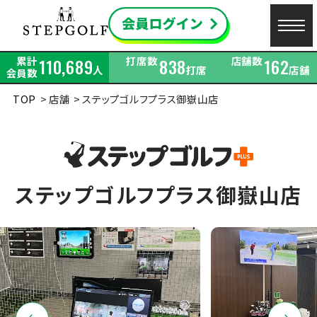
累計
打席数
店舗数
110,689
838
162
人
打席
店舗
会員数
TOP
店舗
ステップゴルフプラス御嶽山店
ステップゴルフプラス御嶽山店