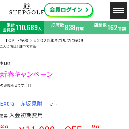
累計
打席数
店舗数
110,689
838
162
人
打席
店舗
会員数
TOP
投稿
＃２０２５年もゴルフにGO!!
こんにちは！畑中です😸
本日は
新春キャンペーン
のお知らせです！！！！
EXtra 赤坂見附
が…
入会初期費用
通常、