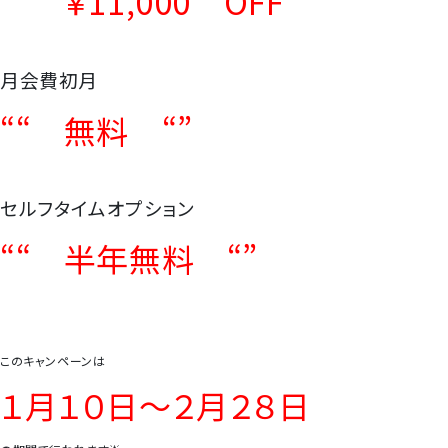
““ ￥11,000 OFF ”“
月会費初月
““ 無料 “”
セルフタイムオプション
““ 半年無料 “”
このキャンペーンは
１月１０日～２月２８日