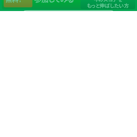
もっと伸ばしたい方
店舗一覧
サイトマップ
TOP
店舗を探す
ステップゴルフが選ばれる理由
ステップゴルフとは
－数字で見るステップゴルフ
－ゴルフが初めての方/初めて間もない方へ