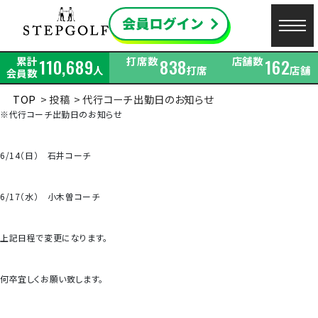
累計
打席数
店舗数
110,689
838
162
人
打席
店舗
会員数
TOP
投稿
代行コーチ出勤日のお知らせ
※代行コーチ出勤日のお知らせ
6/14（日） 石井コーチ
6/17（水） 小木曽コーチ
上記日程で変更になります。
何卒宜しくお願い致します。