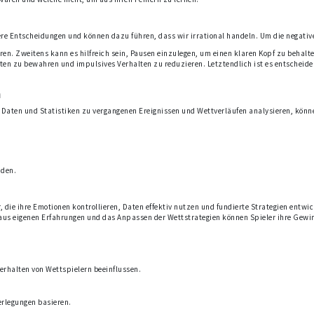
sere Entscheidungen und können dazu führen, dass wir irrational handeln. Um die negati
n. Zweitens kann es hilfreich sein, Pausen einzulegen, um einen klaren Kopf zu behalten
ten zu bewahren und impulsives Verhalten zu reduzieren. Letztendlich ist es entscheide
n
 Daten und Statistiken zu vergangenen Ereignissen und Wettverläufen analysieren, könne
nden.
r, die ihre Emotionen kontrollieren, Daten effektiv nutzen und fundierte Strategien entw
us eigenen Erfahrungen und das Anpassen der Wettstrategien können Spieler ihre Gewi
erhalten von Wettspielern beeinflussen.
erlegungen basieren.