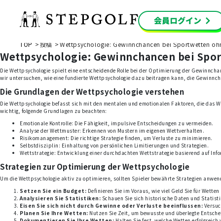
TOP
投稿
Wettpsychologie: Gewinnchancen bei Sportwetten ohn
Wettpsychologie: Gewinnchancen bei Spor
Die Wettpsychologie spielt eine entscheidende Rolle bei der Optimierung der Gewinnchan
wir untersuchen, wie eine fundierte Wettpsychologie dazu beitragen kann, die Gewinnc
Die Grundlagen der Wettpsychologie verstehen
Die Wettpsychologie befasst sich mit den mentalen und emotionalen Faktoren, die das W
wichtig, folgende Grundlagen zu beachten:
Emotionale Kontrolle: Die Fähigkeit, impulsive Entscheidungen zu vermeiden.
Analyse der Wettmuster: Erkennen von Mustern im eigenen Wettverhalten.
Risikomanagement: Die richtige Strategie finden, um Verluste zu minimieren.
Selbstdisziplin: Einhaltung von persönlichen Limitierungen und Strategien.
Wettstrategie: Entwicklung einer durchdachten Wettstrategie basierend auf Inf
Strategien zur Optimierung der Wettpsychologie
Um die Wettpsychologie aktiv zu optimieren, sollten Spieler bewährte Strategien anwende
Setzen Sie ein Budget:
Definieren Sie im Voraus, wie viel Geld Sie für Wette
Analysieren Sie Statistiken:
Schauen Sie sich historische Daten und Statisti
Eisen Sie sich nicht durch Gewinne oder Verluste beeinflussen:
Versuch
Planen Sie Ihre Wetten:
Nutzen Sie Zeit, um bewusste und überlegte Entschei
Dokumentieren Sie Ihre Wetten:
Halten Sie fest, welche Wetten erfolgreich