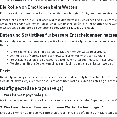
Die Rolle von Emotionen beim Wetten
Emotionen sind ein zentraler Faktor in der Wettpsychologie. Häufig beeinflussen sie un
Erstens ist es wichtig, die Emotionen während des Wettens zu erkennen und zu akzeptiere
Atemübungen oder Meditation. Diese Techniken können helfen, die Rationalität beim Wet
Wettstrategien und Ziele zu behalten
sportwetten ohne lugas und oasis
.
Daten und Statistiken für bessere Entscheidungen nutze
Datenanalyse ist ein weiteres wichtiges Werkzeug in der Wettpsychologie. Indem Spieler
Daten:
Untersuchen Sie Team- und Spielerstatistiken vor der Wettentscheidung.
Achten Sie auf Verletzungen oder Abwesenheiten von wichtigen Spielern.
Berücksichtigen Sie die Spielbedingungen, wie Wetter oder Platzverhältnisse.
Vergleichen Sie die Quoten verschiedener Buchmacher, um den besten Wert zu fi
Fazit
Die Wettpsychologie ist ein entscheidender Faktor für den Erfolg bei Sportwetten. Spiele
Geduld zu bewahren, auch wenn die Emotionen hochkochen. Durch das ständige Lernen a
Häufig gestellte Fragen (FAQs)
1. Was ist Wettpsychologie?
Wettpsychologie beschäftigt sich mit den mentalen und emotionalen Aspekten, die das V
2. Wie beeinflussen Emotionen meine Wettentscheidungen?
Emotionen können zu impulsiven Entscheidungen führen, die oft nicht auf rationalen Üb