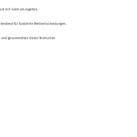
usst mit Geld umzugehen.
cheidend für fundierte Wettentscheidungen.
sse und gesammelten Daten festhalten.