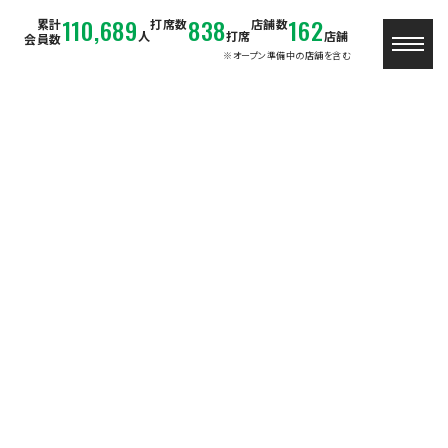
110,689
838
162
累計
打席数
店舗数
人
打席
店舗
会員数
※オープン準備中の店舗を含む