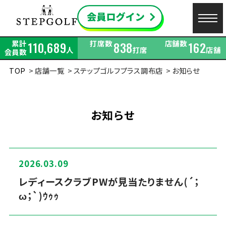
累計
打席数
店舗数
110,689
838
162
人
打席
店舗
会員数
TOP
店舗一覧
ステップゴルフプラス調布店
お知らせ
お知らせ
2026.03.09
レディースクラブPWが見当たりません(´；
ω；`)ｳｩｩ