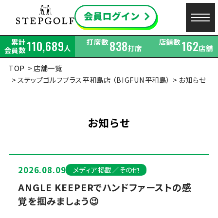
累計
打席数
店舗数
110,689
838
162
人
打席
店舗
会員数
TOP
店舗一覧
ステップゴルフプラス平和島店 （BIGFUN平和島）
お知らせ
お知らせ
2026.08.09
メディア掲載／その他
ANGLE KEEPERでハンドファーストの感
覚を掴みましょう😉