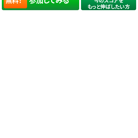
無料！
今のスコアを
もっと伸ばしたい方
店舗一覧
サイトマップ
TOP
店舗を探す
ステップゴルフが選ばれる理由
ステップゴルフとは
－数字で見るステップゴルフ
－ゴルフが初めての方/初めて間もない方へ