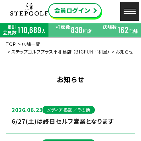
累計
打席数
店舗数
110,689
838
162
人
打席
店舗
会員数
TOP
店舗一覧
ステップゴルフプラス平和島店 （BIGFUN平和島）
お知らせ
お知らせ
2026.06.23
メディア掲載／その他
6/27(土)は終日セルフ営業となります