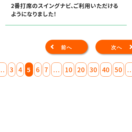
2番打席のスイングナビ、ご利用いただける
ようになりました！
前へ
次へ
...
3
4
5
6
7
...
10
20
30
40
50
..