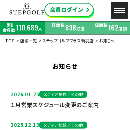
累計
打席数
店舗数
110,689
838
162
人
打席
店舗
会員数
TOP
店舗一覧
ステップゴルフプラス新羽店
お知らせ
お知らせ
2026.01.25
メディア掲載／その他
１月営業スケジュール変更のご案内
2025.12.13
メディア掲載／その他