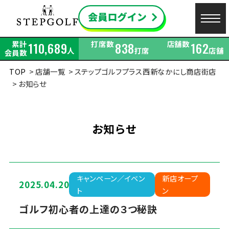
累計
打席数
店舗数
110,689
838
162
人
打席
店舗
会員数
TOP
店舗一覧
ステップゴルフプラス西新なかにし商店街店
お知らせ
お知らせ
キャンペーン／イベン
新店オープ
2025.04.20
ト
ン
ゴルフ初心者の上達の３つ秘訣