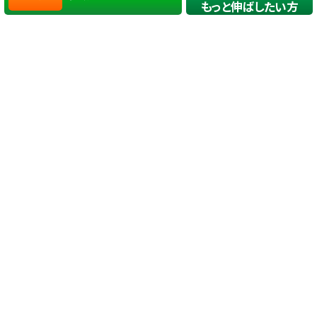
もっと伸ばしたい方
店舗一覧
サイトマップ
TOP
店舗を探す
ステップゴルフが選ばれる理由
ステップゴルフとは
－数字で見るステップゴルフ
－ゴルフが初めての方/初めて間もない方へ