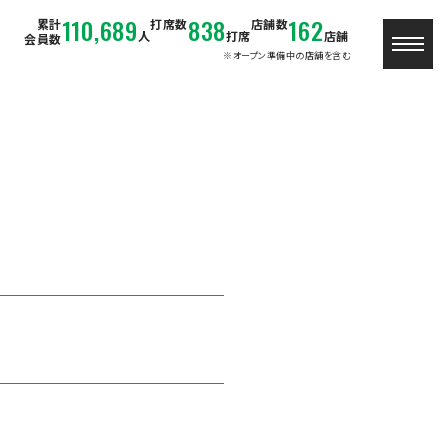
110,689
838
162
累計
打席数
店舗数
人
打席
店舗
会員数
※オープン準備中の店舗を含む