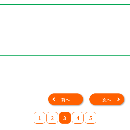
前へ
次へ
1
2
3
4
5