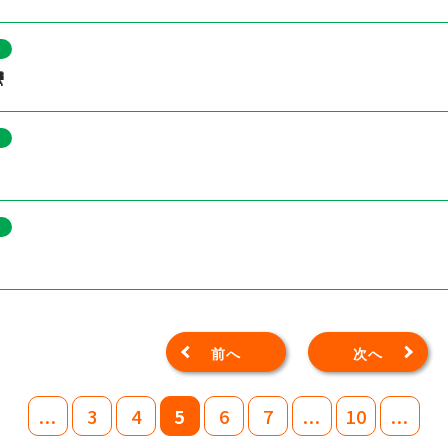

前へ
次へ
...
3
4
5
6
7
...
10
...