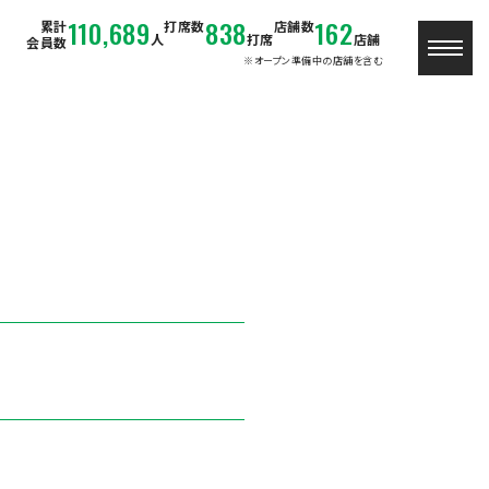
110,689
838
162
累計
打席数
店舗数
人
打席
店舗
会員数
※オープン準備中の店舗を含む