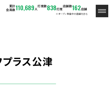
110,689
838
162
累計
打席数
店舗数
人
打席
店舗
会員数
※オープン準備中の店舗を含む
フプラス公津