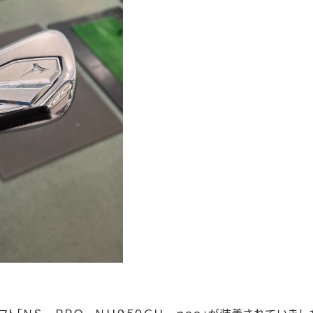
ト「ＮＳ ＰＲＯ ＮＨ９５０ＧＨ ｎｅｏ」が装着されていまし