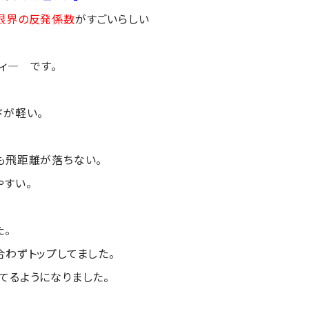
限界の反発係数
がすごいらしい
ィ― です。
ドが軽い。
。
離が落ちない。
い。
た。
合わずトップしてました。
てるようになりました。