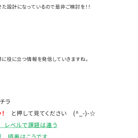
た設計になっているので是非ご検討を！！
様に役に立つ情報を発信していきますね。
チラ
！
と押して見てください (^_-)-☆
 レベルで課題は違う
習 順番はこうです