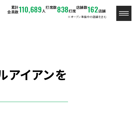
110,689
838
162
累計
打席数
店舗数
人
打席
店舗
会員数
※オープン準備中の店舗を含む
ルアイアンを