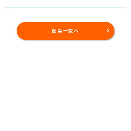
記事一覧へ