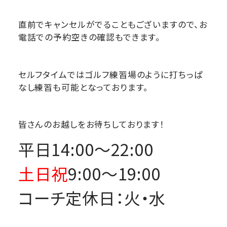
直前でキャンセルがでることもございますので、お
電話での予約空きの確認もできます。
セルフタイムではゴルフ練習場のように打ちっぱ
なし練習も可能となっております。
皆さんのお越しをお待ちしております！
平日14:00～22:00
土日祝
9:00～19:00
コーチ定休日：火・水