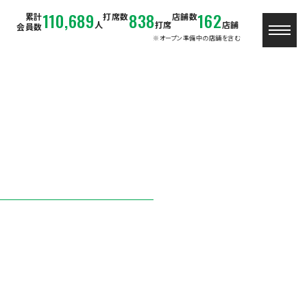
110,689
838
162
累計
打席数
店舗数
人
打席
店舗
会員数
※オープン準備中の店舗を含む