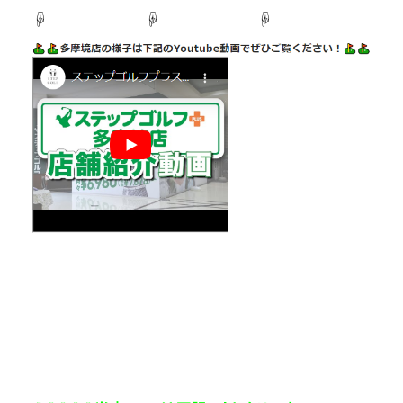
☟ ☟ ☟