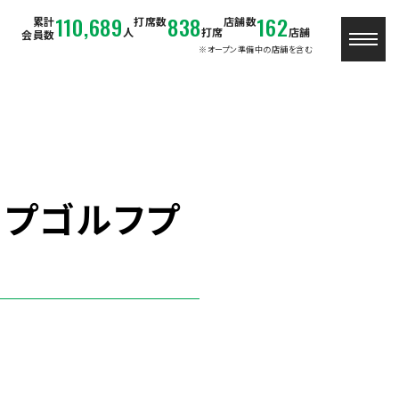
110,689
838
162
累計
打席数
店舗数
人
打席
店舗
会員数
※オープン準備中の店舗を含む
プゴルフプ