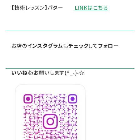
【技術レッスン】パター
LINKはこちら
お店の
インスタグラム
も
チェック
して
フォロー
いいね
👍お願いします(^_-)-☆