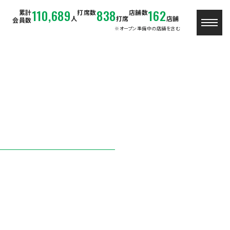
110,689
838
162
累計
打席数
店舗数
人
打席
店舗
会員数
※オープン準備中の店舗を含む