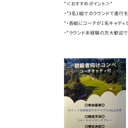
*＜おすすめポイント＞*
・*3名1組でのラウンドで進行
*・各組にコーチが1名キャディ
・*ラウンド未経験の方大歓迎で