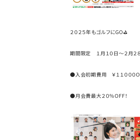
２０２５年もゴルフにGO⛳
期間限定 １月１０日～２月２
●入会初期費用 ￥１１０００O
●月会費最大２０％OFF！