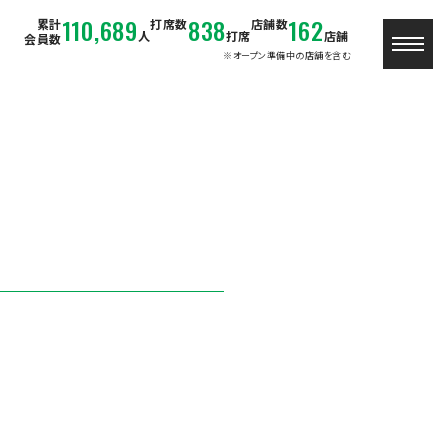
110,689
838
162
累計
打席数
店舗数
人
打席
店舗
会員数
※オープン準備中の店舗を含む