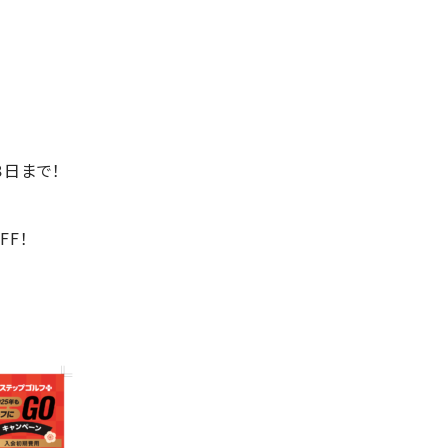
８日まで！
FF！