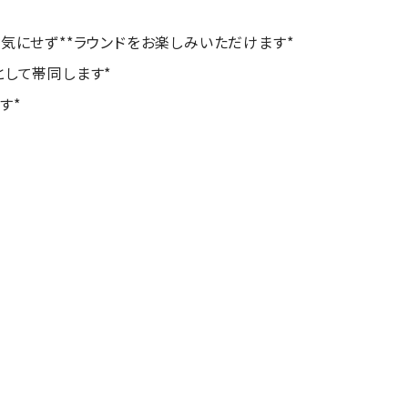
を気にせず**ラウンドをお楽しみいただけます*
として帯同します*
す*