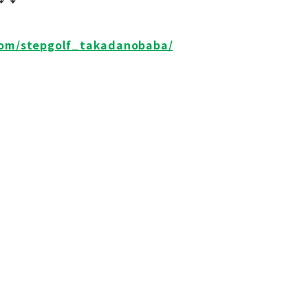
com/stepgolf_takadanobaba/