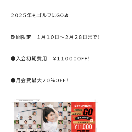
２０２５年もゴルフにGO⛳
期間限定 １月１０日～２月２８日まで！
●入会初期費用 ￥１１０００OFF！
●月会費最大２０％OFF！