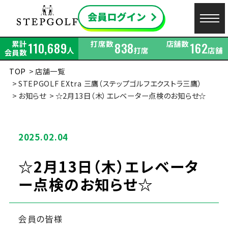
累計
打席数
店舗数
110,689
838
162
人
打席
店舗
会員数
TOP
店舗一覧
STEPGOLF EXtra 三鷹（ステップゴルフエクストラ三鷹）
お知らせ
☆2月13日（木）エレベーター点検のお知らせ☆
2025.02.04
☆2月13日（木）エレベータ
ー点検のお知らせ☆
会員の皆様