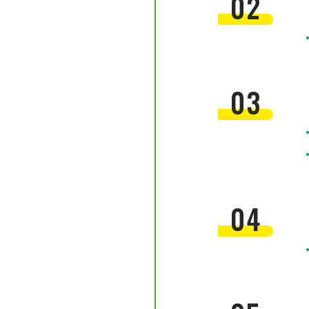
02
03
04