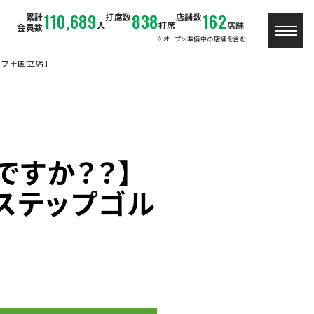
110,689
838
162
累計
打席数
店舗数
人
打席
店舗
会員数
※オープン準備中の店舗を含む
ルフ＋国立店】
ですか？？】
ステップゴル