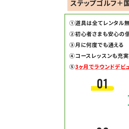
ステップゴルフ＋国
①道具は全てレンタル
②初心者さまも安心の
③月に何度でも通える
④コースレッスンも充実
⑤
3ヶ月でラウンドデビ
01