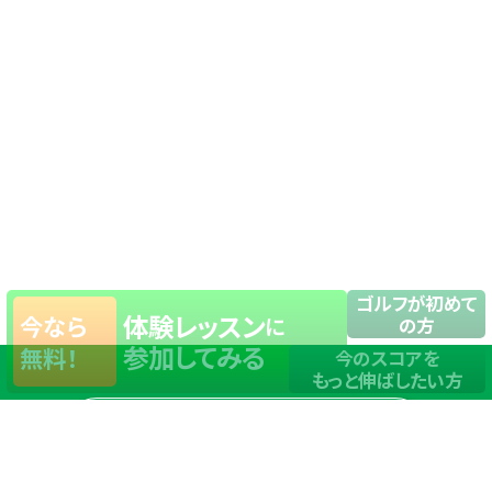
ゴルフが初めて
体験レッスン
今なら
に
の方
参加してみる
無料！
今のスコアを
もっと伸ばしたい方
店舗一覧