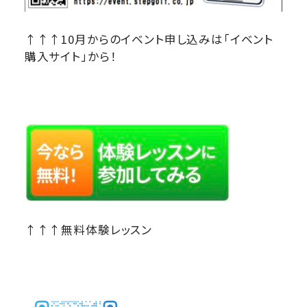
↑↑↑10月からのイベント申し込みは「イベント
購入サイト」から！
↑↑↑無料体験レッスン