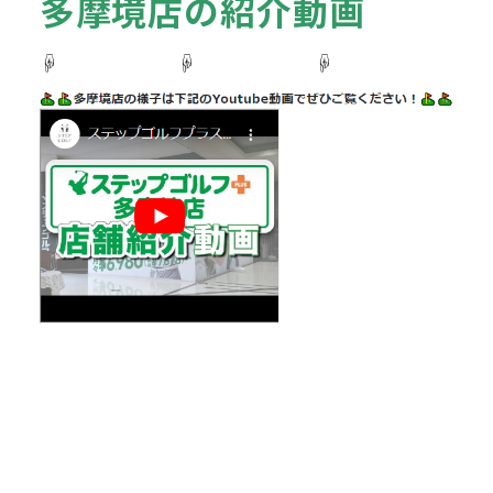
多摩境店の紹介動画
☟ ☟ ☟