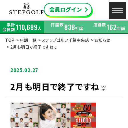
累計
打席数
店舗数
110,689
838
162
人
打席
店舗
会員数
TOP
店舗一覧
ステップゴルフ千葉中央店
お知らせ
2月も明日で終了ですね☼
2025.02.27
2月も明日で終了ですね☼