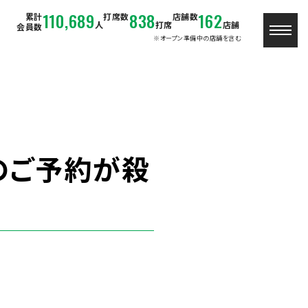
110,689
838
162
累計
打席数
店舗数
人
打席
店舗
会員数
※オープン準備中の店舗を含む
のご予約が殺