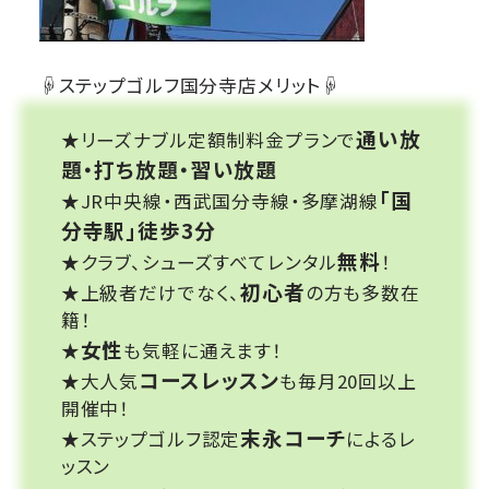
☟ステップゴルフ国分寺店メリット☟
通い放
★リーズナブル定額制料金プランで
題・打ち放題・習い放題
「国
★JR中央線・西武国分寺線・多摩湖線
分寺駅」徒歩3分
無料
★クラブ、シューズすべてレンタル
！
初心者
★上級者だけでなく、
の方も多数在
籍！
女性
★
も気軽に通えます！
コースレッスン
★大人気
も毎月20回以上
開催中！
末永コーチ
★ステップゴルフ認定
によるレ
ッスン