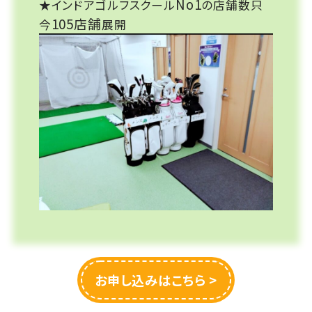
No1
★インドアゴルフスクール
の店舗数只
105店舗
今
展開
お申し込みはこちら >