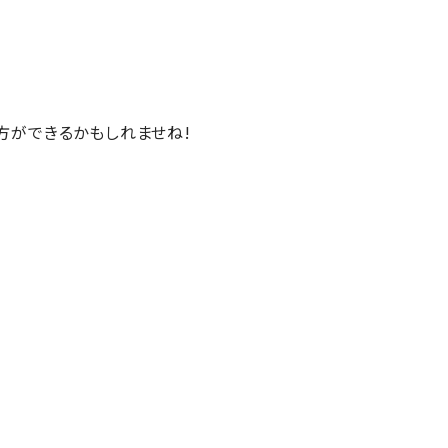
方ができるかもしれませね
!