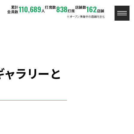
110,689
838
162
累計
打席数
店舗数
人
打席
店舗
会員数
※オープン準備中の店舗を含む
ギャラリーと