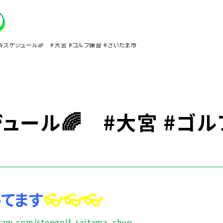
GWスケジュール🌈 #大宮 #ゴルフ練習 #さいたま市
ジュール🌈 #大宮 #ゴル
ってます
👓👓👓
gram.com/stepgolf_saitama_chuo