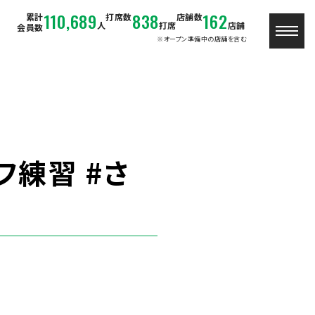
110,689
838
162
累計
打席数
店舗数
人
打席
店舗
会員数
※オープン準備中の店舗を含む
フ練習 #さ