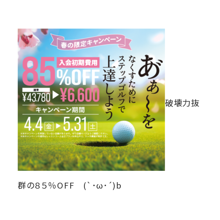
破壊力抜
群の８５％OFF (`･ω･´)b