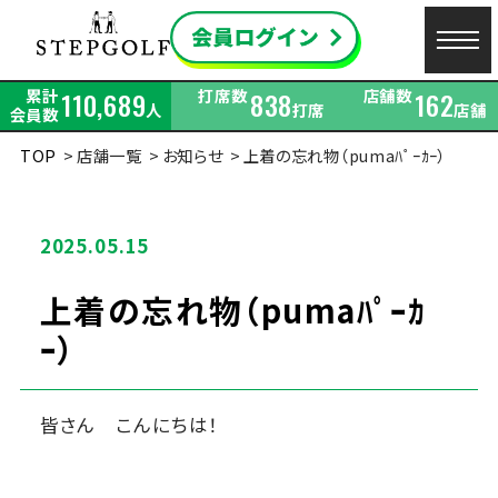
累計
打席数
店舗数
110,689
838
162
人
打席
店舗
会員数
TOP
店舗一覧
お知らせ
上着の忘れ物（pumaﾊﾟｰｶｰ）
2025.05.15
上着の忘れ物（pumaﾊﾟｰｶ
ｰ）
皆さん こんにちは！