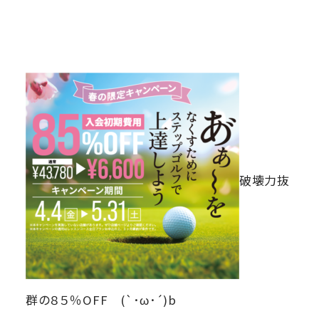
破壊力抜
群の８５％OFF (`･ω･´)b