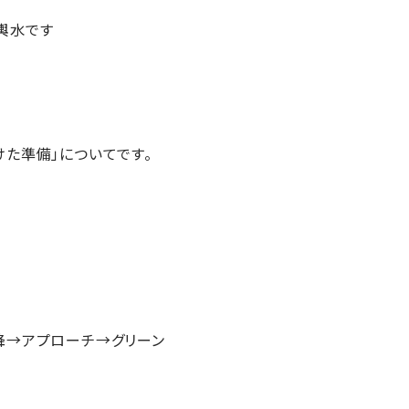
輿水です
けた準備」についてです。
降→アプローチ→グリーン