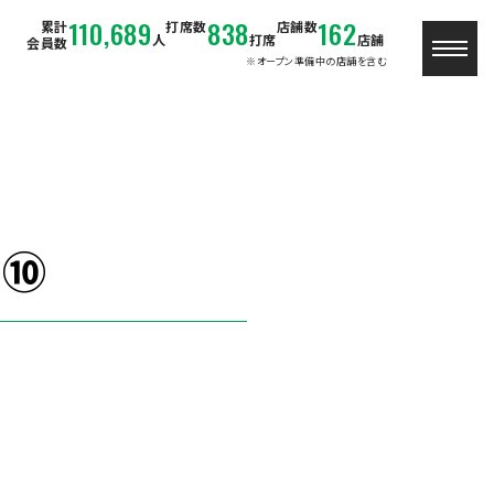
110,689
838
162
累計
打席数
店舗数
人
打席
店舗
会員数
※オープン準備中の店舗を含む
！⑩