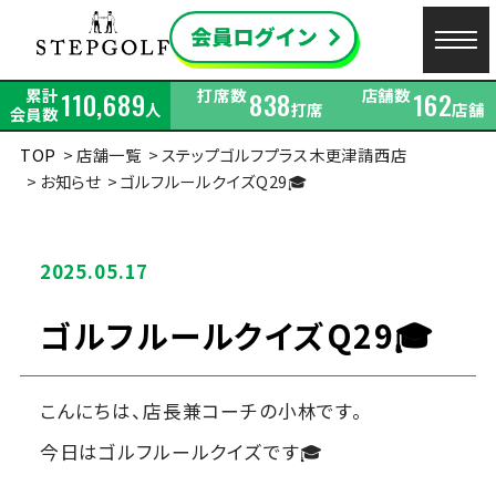
累計
打席数
店舗数
110,689
838
162
人
打席
店舗
会員数
TOP
店舗一覧
ステップゴルフプラス木更津請西店
お知らせ
ゴルフルールクイズQ29🎓
2025.05.17
ゴルフルールクイズQ29🎓
こんにちは、店長兼コーチの小林です。
今日はゴルフルールクイズです🎓