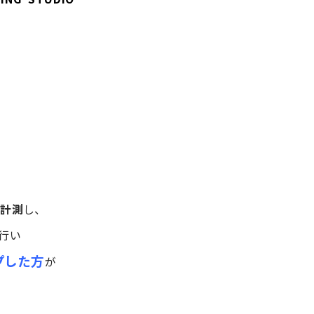
を計測
し、
行い
プした方
が