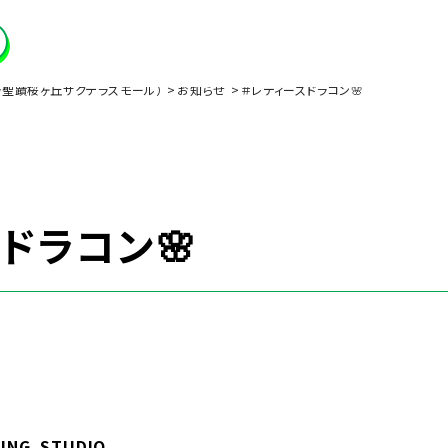
ストラ聖蹟桜ヶ丘サクテラスモール）
お知らせ
＃レディースドラコン🌸
ドラコン🌸
ING STUDIO