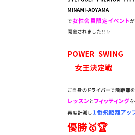
MINAMI-AOYAMA
女性会員限定イベント
で
が
開催されました！！✨
POWER SWING
女王決定戦
ご自身の
ドライバー
で
飛距離
レッスン
フィッティング
と
を
１番飛距離アッ
再度
計測
し
優勝🥇🏆