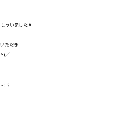
しゃいました🌟
ていただき
^)／
…！？