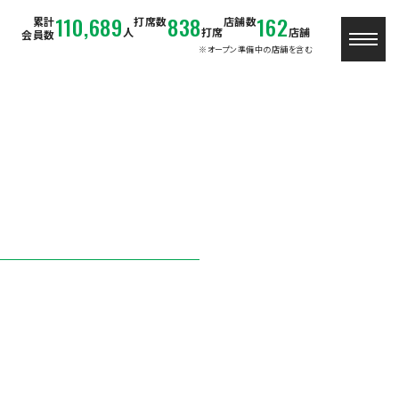
110,689
838
162
累計
打席数
店舗数
人
打席
店舗
会員数
※オープン準備中の店舗を含む