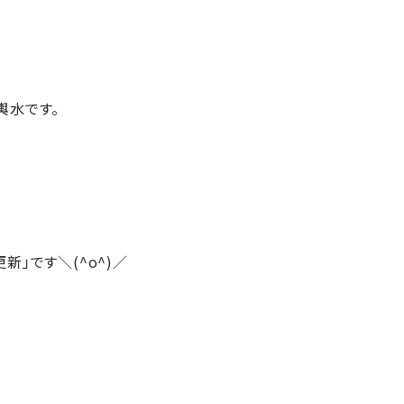
輿水です。
新」です＼(^o^)／