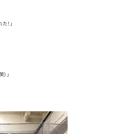
た！」
笑）」