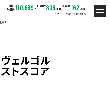
110,689
838
162
累計
打席数
店舗数
人
打席
店舗
会員数
※オープン準備中の店舗を含む
更新！
ーヴェルゴル
ベストスコア