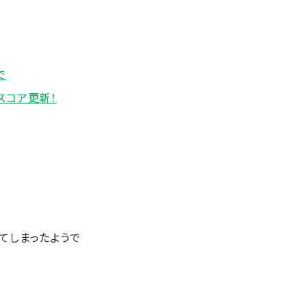
で
スコア更新！
てしまったようで